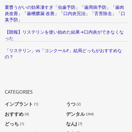
重曹うがいの効果凄すぎ「虫歯予防」「歯周病予防」「歯肉
炎改善」「歯槽膿漏 改善」「口内炎完治」「舌苔除去」「口
臭予防」
【朗報】リステリンを使い始めた結果→口内炎ができなくな
った
「リステリン」vs「コンクールF」結局どっちがおすすめな
の？
CATEGORIES
インプラント
うつ
[1]
[2]
おすすめ
デンタル
[4]
[264]
どっち
なんJ
[1]
[7]