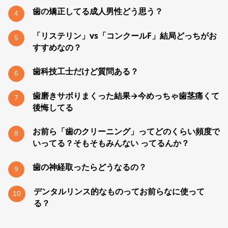
歯の矯正してる成人男性どう思う？
4
「リステリン」vs「コンクールF」結局どっちがお
5
すすめなの？
歯科技工士だけど質問ある？
6
歯磨きサボりまくった結果→今めっちゃ歯茎痛くて
7
後悔してる
お前ら「歯のクリーニング」ってどのくらい頻度で
8
いってる？そもそもみんない ってるんか？
歯の神経取ったらどうなるの？
9
デンタルリンス的なものってお前らなに使って
10
る？