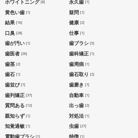
ホワイトニング
永久歯
[8]
[1]
黄色い歯
疑問
[1]
[1]
結果
健康
[16]
[2]
口臭
仕事
[28]
[1]
歯が汚い
歯ブラシ
[1]
[5]
歯医者
歯科矯正
[26]
[1]
歯茎
歯周病
[2]
[1]
歯石
歯石取り
[1]
[2]
歯並び
歯磨き
[7]
[7]
歯列矯正
自動車
[37]
[1]
質問ある
出っ歯
[12]
[2]
親知らず
対処法
[1]
[1]
知覚過敏
虫歯
[1]
[27]
電動歯ブラシ
特徴
[1]
[1]