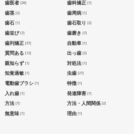
歯医者
歯科矯正
[26]
[1]
歯茎
歯周病
[2]
[1]
歯石
歯石取り
[1]
[2]
歯並び
歯磨き
[7]
[7]
歯列矯正
自動車
[37]
[1]
質問ある
出っ歯
[12]
[2]
親知らず
対処法
[1]
[1]
知覚過敏
虫歯
[1]
[27]
電動歯ブラシ
特徴
[1]
[1]
入れ歯
発達障害
[1]
[1]
方法
方法・人間関係
[7]
[2]
無意味
理由
[1]
[1]