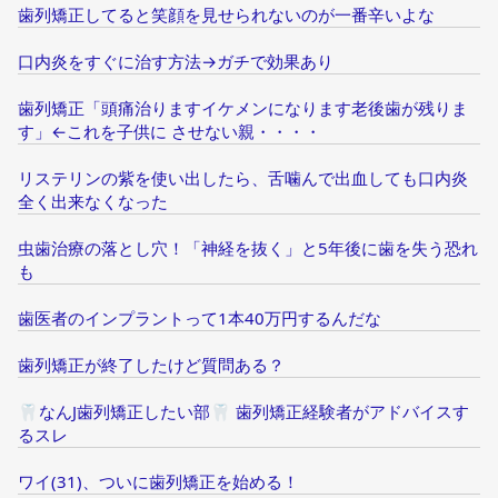
歯列矯正してると笑顔を見せられないのが一番辛いよな
口内炎をすぐに治す方法→ガチで効果あり
歯列矯正「頭痛治りますイケメンになります老後歯が残りま
す」←これを子供に させない親・・・・
リステリンの紫を使い出したら、舌噛んで出血しても口内炎
全く出来なくなった
虫歯治療の落とし穴！「神経を抜く」と5年後に歯を失う恐れ
も
歯医者のインプラントって1本40万円するんだな
歯列矯正が終了したけど質問ある？
🦷なんJ歯列矯正したい部🦷 歯列矯正経験者がアドバイスす
るスレ
ワイ(31)、ついに歯列矯正を始める！