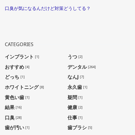
口臭が気になるんだけど対策どうしてる？
CATEGORIES
インプラント
うつ
[1]
[2]
おすすめ
デンタル
[4]
[264]
どっち
なんJ
[1]
[7]
ホワイトニング
永久歯
[8]
[1]
黄色い歯
疑問
[1]
[1]
結果
健康
[16]
[2]
口臭
仕事
[28]
[1]
歯が汚い
歯ブラシ
[1]
[5]