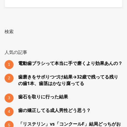
検索
人気の記事
電動歯ブラシって本当に手で磨くより効果あんの？
1
歯磨きをサボりつづけ結果→32歳で残ってる残り
2
の歯1本、歯茎はかなり腐ってる
歯石を取りに行った結果
3
歯の矯正してる成人男性どう思う？
4
「リステリン」vs「コンクールF」結局どっちがお
5