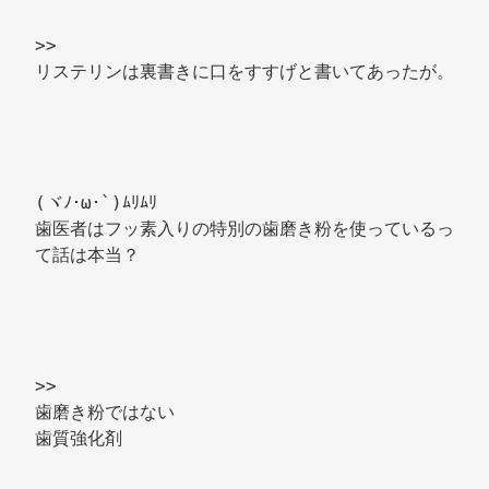
>> 
リステリンは裏書きに口をすすげと書いてあったが。 
(ヾﾉ･ω･`)ﾑﾘﾑﾘ 
歯医者はフッ素入りの特別の歯磨き粉を使っているっ
て話は本当？ 
>> 
歯磨き粉ではない 
歯質強化剤 