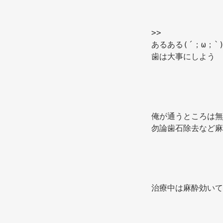
>> 
あるある(´；ω；`)
歯は大事にしよう 
俺が通うところは無
勿論歯石除去など麻
治療中は麻酔効いて