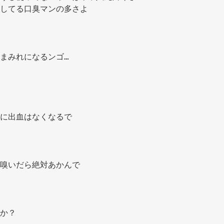
してる口臭マンの多さよ 
まみれになるンゴ… 
に出血はなくなるで 
嗅いだら絶対あかんで 
か？ 