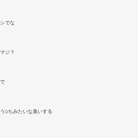
シでな 
マジ？ 
で 
う○ちみたいな臭いする 