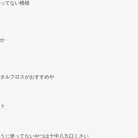
ってない模様 
か 
タルフロスがおすすめや 
？ 
うじ使ってないやつは十中八九口くさい 