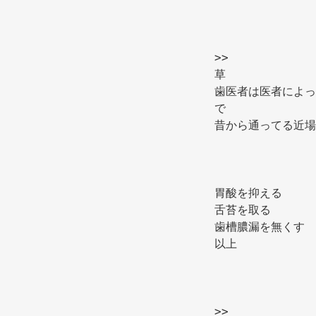
>> 
草 
歯医者は医者によっ
で 
昔から通ってる近場
胃酸を抑える 
舌苔を取る 
歯槽膿漏を無くす 
以上 
>> 