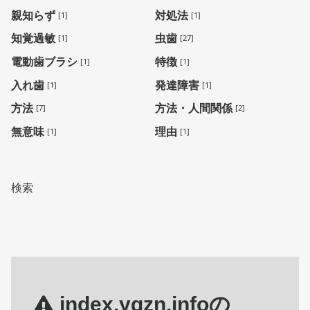
親知らず
対処法
[1]
[1]
知覚過敏
虫歯
[1]
[27]
電動歯ブラシ
特徴
[1]
[1]
入れ歯
発達障害
[1]
[1]
方法
方法・人間関係
[7]
[2]
無意味
理由
[1]
[1]
検索