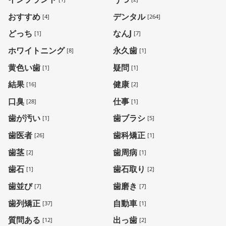
おすすめ
デンタル
[4]
[264]
どっち
なんJ
[1]
[7]
ホワイトニング
永久歯
[8]
[1]
黄色い歯
疑問
[1]
[1]
結果
健康
[16]
[2]
口臭
仕事
[28]
[1]
歯が汚い
歯ブラシ
[1]
[5]
歯医者
歯科矯正
[26]
[1]
歯茎
歯周病
[2]
[1]
歯石
歯石取り
[1]
[2]
歯並び
歯磨き
[7]
[7]
歯列矯正
自動車
[37]
[1]
質問ある
出っ歯
[12]
[2]