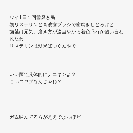
ワイ1日１回歯磨き民 
朝リステリンと音波歯ブラシで歯磨きしとるけど 
歯茎は元気、磨き方が適当やから着色汚れが酷い言わ
れたわ 
リステリンは効果ばつぐんやで 
いい菌て具体的にナニキンよ？ 
こいつヤブなんじゃね？ 
ガム噛んでる方がええでよっぽど 