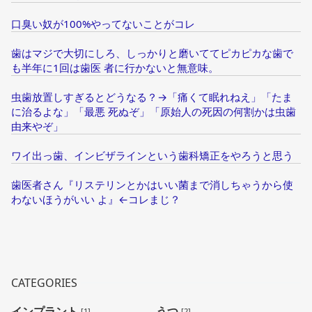
口臭い奴が100%やってないことがコレ
歯はマジで大切にしろ、しっかりと磨いててピカピカな歯で
も半年に1回は歯医 者に行かないと無意味。
虫歯放置しすぎるとどうなる？→「痛くて眠れねえ」「たま
に治るよな」「最悪 死ぬぞ」「原始人の死因の何割かは虫歯
由来やぞ」
ワイ出っ歯、インビザラインという歯科矯正をやろうと思う
歯医者さん『リステリンとかはいい菌まで消しちゃうから使
わないほうがいい よ』←コレまじ？
CATEGORIES
インプラント
うつ
[1]
[2]