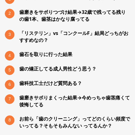
歯磨きをサボりつづけ結果→32歳で残ってる残り
2
の歯1本、歯茎はかなり腐ってる
「リステリン」vs「コンクールF」結局どっちがお
3
すすめなの？
歯石を取りに行った結果
4
歯の矯正してる成人男性どう思う？
5
歯科技工士だけど質問ある？
6
歯磨きサボりまくった結果→今めっちゃ歯茎痛くて
7
後悔してる
お前ら「歯のクリーニング」ってどのくらい頻度で
8
いってる？そもそもみんない ってるんか？