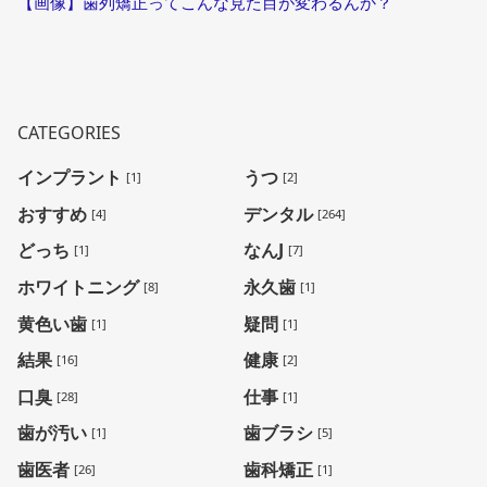
【画像】歯列矯正ってこんな見た目が変わるんか？
CATEGORIES
インプラント
うつ
[1]
[2]
おすすめ
デンタル
[4]
[264]
どっち
なんJ
[1]
[7]
ホワイトニング
永久歯
[8]
[1]
黄色い歯
疑問
[1]
[1]
結果
健康
[16]
[2]
口臭
仕事
[28]
[1]
歯が汚い
歯ブラシ
[1]
[5]
歯医者
歯科矯正
[26]
[1]