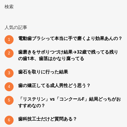
検索
人気の記事
電動歯ブラシって本当に手で磨くより効果あんの？
1
歯磨きをサボりつづけ結果→32歳で残ってる残り
2
の歯1本、歯茎はかなり腐ってる
歯石を取りに行った結果
3
歯の矯正してる成人男性どう思う？
4
「リステリン」vs「コンクールF」結局どっちがお
5
すすめなの？
歯科技工士だけど質問ある？
6