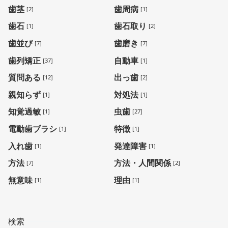
歯茎
歯周病
[2]
[1]
歯石
歯石取り
[1]
[2]
歯並び
歯磨き
[7]
[7]
歯列矯正
自動車
[37]
[1]
質問ある
出っ歯
[12]
[2]
親知らず
対処法
[1]
[1]
知覚過敏
虫歯
[1]
[27]
電動歯ブラシ
特徴
[1]
[1]
入れ歯
発達障害
[1]
[1]
方法
方法・人間関係
[7]
[2]
無意味
理由
[1]
[1]
検索