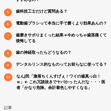
歯科技工士だけど質問ある？
5
電動歯ブラシって本当に手で磨くより効果あんの？
6
歯磨きサボりまくった結果→今めっちゃ歯茎痛くて
7
後悔してる
歯の神経取ったらどうなるの？
8
デンタルリンス的なものってお前らなに使ってる？
9
なんJ民「激落ちくんすげぇ！ワイの歯真っ白！
10
ｗ」← これ冗談抜きでヤバかっ たんだな・・・医
者「かなり危険。余計着色しやすくなる」
記事