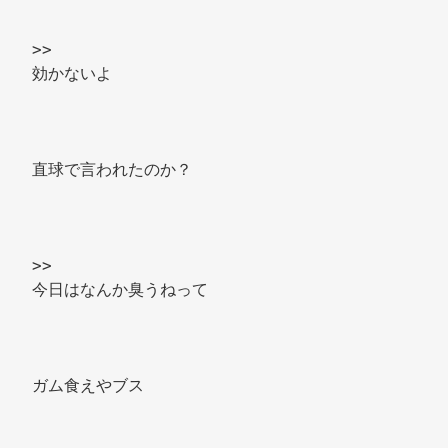
>> 
効かないよ 
直球で言われたのか？ 
>> 
今日はなんか臭うねって 
ガム食えやブス 