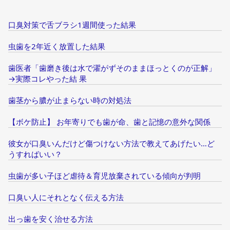
口臭対策で舌ブラシ1週間使った結果
虫歯を2年近く放置した結果
歯医者「歯磨き後は水で濯がずそのままほっとくのが正解」
→実際コレやった結 果
歯茎から膿が止まらない時の対処法
【ボケ防止】 お年寄りでも歯が命、歯と記憶の意外な関係
彼女が口臭いんだけど傷つけない方法で教えてあげたい…ど
うすればいい？
虫歯が多い子ほど虐待＆育児放棄されている傾向が判明
口臭い人にそれとなく伝える方法
出っ歯を安く治せる方法