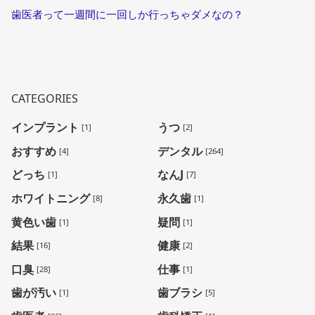
歯医者って一週間に一回しか行っちゃダメなの？
CATEGORIES
インプラント
うつ
[1]
[2]
おすすめ
デンタル
[4]
[264]
どっち
なんJ
[1]
[7]
ホワイトニング
永久歯
[8]
[1]
黄色い歯
疑問
[1]
[1]
結果
健康
[16]
[2]
口臭
仕事
[28]
[1]
歯が汚い
歯ブラシ
[1]
[5]