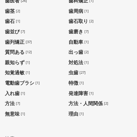
歯医者
歯科矯正
[26]
[1]
歯茎
歯周病
[2]
[1]
歯石
歯石取り
[1]
[2]
歯並び
歯磨き
[7]
[7]
歯列矯正
自動車
[37]
[1]
質問ある
出っ歯
[12]
[2]
親知らず
対処法
[1]
[1]
知覚過敏
虫歯
[1]
[27]
電動歯ブラシ
特徴
[1]
[1]
入れ歯
発達障害
[1]
[1]
方法
方法・人間関係
[7]
[2]
無意味
理由
[1]
[1]