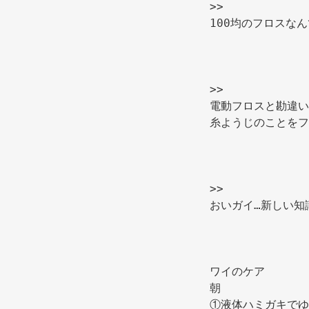
>> 
100均のフロスな
>> 
電動フロスと勘違い
糸ようじのことをフ
>> 
おいガイ…新しい知
ワイのケア 
朝 
①液体ハミガキでゆ