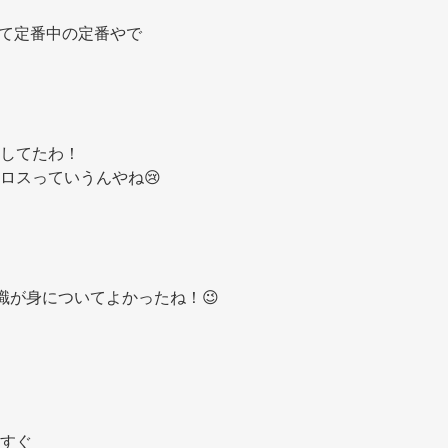
んて定番中の定番やで 
してたわ！ 
ロスっていうんやね😢 
識が身についてよかったね！😉 
すぐ 