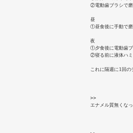
②電動歯ブラシで磨
昼 
①昼食後に手動で磨
夜 
①夕食後に電動歯ブ
②寝る前に液体ハミ
これに隔週に1回の
>> 
エナメル質無くなっ