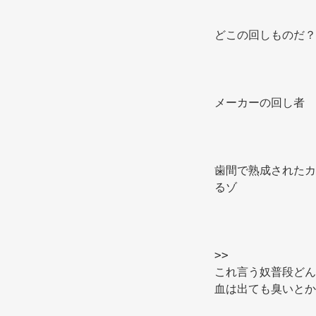
どこの回しものだ？
メーカーの回し者 
歯間で熟成されたカ
るゾ 
>> 
これ言う奴普段どん
血は出ても臭いとか