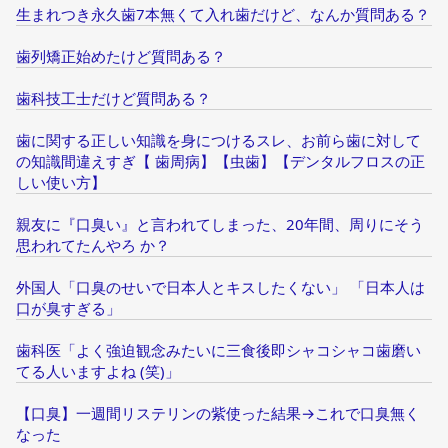
生まれつき永久歯7本無くて入れ歯だけど、なんか質問ある？
歯列矯正始めたけど質問ある？
歯科技工士だけど質問ある？
歯に関する正しい知識を身につけるスレ、お前ら歯に対して
の知識間違えすぎ【 歯周病】【虫歯】【デンタルフロスの正
しい使い方】
親友に『口臭い』と言われてしまった、20年間、周りにそう
思われてたんやろ か？
外国人「口臭のせいで日本人とキスしたくない」 「日本人は
口が臭すぎる」
歯科医「よく強迫観念みたいに三食後即シャコシャコ歯磨い
てる人いますよね (笑)」
【口臭】一週間リステリンの紫使った結果→これで口臭無く
なった