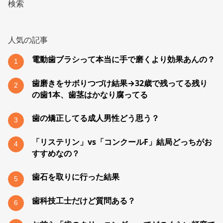
検索
人気の記事
電動歯ブラシって本当に手で磨くより効果あんの？
1
歯磨きをサボりつづけ結果→32歳で残ってる残り
2
の歯1本、歯茎はかなり腐ってる
歯の矯正してる成人男性どう思う？
3
「リステリン」vs「コンクールF」結局どっちがお
4
すすめなの？
歯石を取りに行った結果
5
歯科技工士だけど質問ある？
6