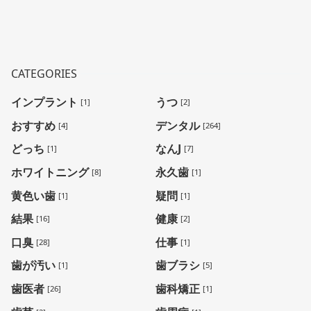
CATEGORIES
インプラント
うつ
[1]
[2]
おすすめ
デンタル
[4]
[264]
どっち
なんJ
[1]
[7]
ホワイトニング
永久歯
[8]
[1]
黄色い歯
疑問
[1]
[1]
結果
健康
[16]
[2]
口臭
仕事
[28]
[1]
歯が汚い
歯ブラシ
[1]
[5]
歯医者
歯科矯正
[26]
[1]