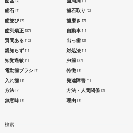
歯茎
歯周病
[2]
[1]
歯石
歯石取り
[1]
[2]
歯並び
歯磨き
[7]
[7]
歯列矯正
自動車
[37]
[1]
質問ある
出っ歯
[12]
[2]
親知らず
対処法
[1]
[1]
知覚過敏
虫歯
[1]
[27]
電動歯ブラシ
特徴
[1]
[1]
入れ歯
発達障害
[1]
[1]
方法
方法・人間関係
[7]
[2]
無意味
理由
[1]
[1]
検索