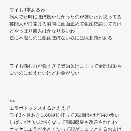
ワイも9本あるわ 
病んでた時にほぼ磨かなかったのが響いたと思ってる 
芸能人が口開ける瞬間に画面止めて銀歯確認してるけ
どやっぱり芸人はかなり多いわ 
逆に不潔なのに銀歯ほぼない奴には敗北感がある 
ワイも噛む力が強すぎて奥歯欠けまくって全部銀歯や 
白いのに変えたいけどお金がない 
>> 
エラボトックスするとええで 
ワイ3ヶ月おきに80単位打って3回目やけど歯の食い
しばりがだいぶ弱くなって顎関節症も改善されたわ 
オマケにエラが小さくなって顔がシュッとするおまけ