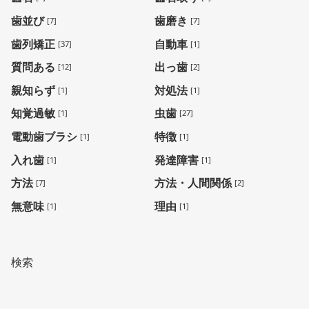
歯並び
歯磨き
[7]
[7]
歯列矯正
自動車
[37]
[1]
質問ある
出っ歯
[12]
[2]
親知らず
対処法
[1]
[1]
知覚過敏
虫歯
[1]
[27]
電動歯ブラシ
特徴
[1]
[1]
入れ歯
発達障害
[1]
[1]
方法
方法・人間関係
[7]
[2]
無意味
理由
[1]
[1]
検索