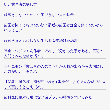
いい歯医者の探し方
歯磨きしないくせに虫歯できない人の特徴
歯医者怖くて行けない奴→最近の歯医者は全く痛くないから
いってこい
歯磨きまともにしない生活を１年続けた結果
闇金ウシジマくん作者「取材して分かった事がある、底辺の
人間はみんな歯が汚 い」
ホリエモン「歯はその人の育ちとか人柄が出るから大切にし
た方がいい」←これ
【悲報】風俗嬢「歯が汚い奴が1番嫌だ、よくそんな歯でキス
して貰おうと思え るね」
歯科医に絶対に選ばない歯ブラシの特徴を聞いてみた