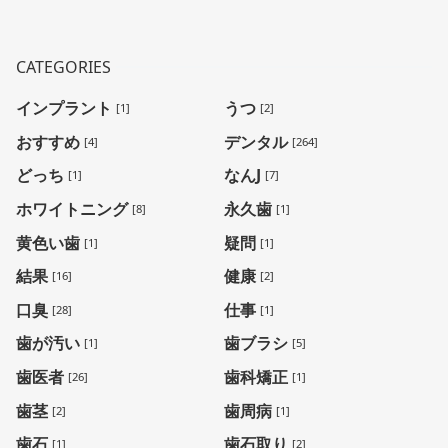
CATEGORIES
インプラント
うつ
[1]
[2]
おすすめ
デンタル
[4]
[264]
どっち
なんJ
[1]
[7]
ホワイトニング
永久歯
[8]
[1]
黄色い歯
疑問
[1]
[1]
結果
健康
[16]
[2]
口臭
仕事
[28]
[1]
歯が汚い
歯ブラシ
[1]
[5]
歯医者
歯科矯正
[26]
[1]
歯茎
歯周病
[2]
[1]
歯石
歯石取り
[1]
[2]