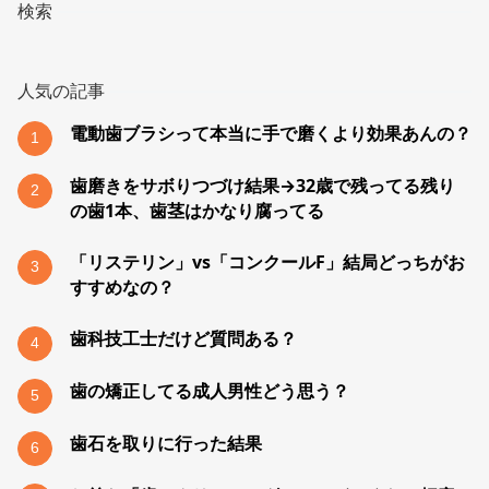
検索
人気の記事
電動歯ブラシって本当に手で磨くより効果あんの？
1
歯磨きをサボりつづけ結果→32歳で残ってる残り
2
の歯1本、歯茎はかなり腐ってる
「リステリン」vs「コンクールF」結局どっちがお
3
すすめなの？
歯科技工士だけど質問ある？
4
歯の矯正してる成人男性どう思う？
5
歯石を取りに行った結果
6