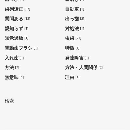
歯列矯正
自動車
[37]
[1]
質問ある
出っ歯
[12]
[2]
親知らず
対処法
[1]
[1]
知覚過敏
虫歯
[1]
[27]
電動歯ブラシ
特徴
[1]
[1]
入れ歯
発達障害
[1]
[1]
方法
方法・人間関係
[7]
[2]
無意味
理由
[1]
[1]
検索