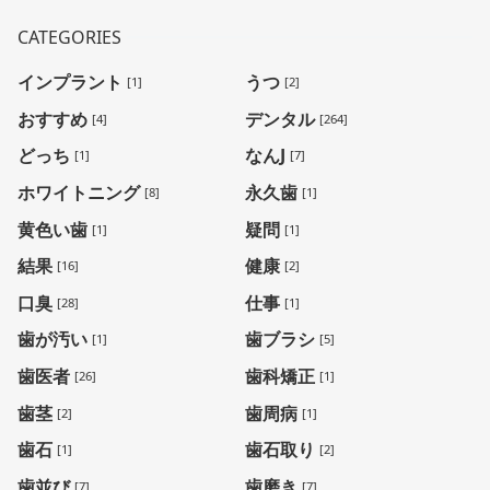
CATEGORIES
インプラント
うつ
[1]
[2]
おすすめ
デンタル
[4]
[264]
どっち
なんJ
[1]
[7]
ホワイトニング
永久歯
[8]
[1]
黄色い歯
疑問
[1]
[1]
結果
健康
[16]
[2]
口臭
仕事
[28]
[1]
歯が汚い
歯ブラシ
[1]
[5]
歯医者
歯科矯正
[26]
[1]
歯茎
歯周病
[2]
[1]
歯石
歯石取り
[1]
[2]
歯並び
歯磨き
[7]
[7]