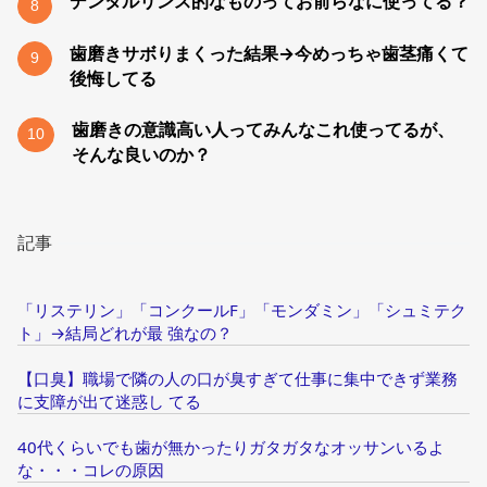
デンタルリンス的なものってお前らなに使ってる？
8
歯磨きサボりまくった結果→今めっちゃ歯茎痛くて
9
後悔してる
歯磨きの意識高い人ってみんなこれ使ってるが、
10
そんな良いのか？
記事
「リステリン」「コンクールF」「モンダミン」「シュミテク
ト」→結局どれが最 強なの？
【口臭】職場で隣の人の口が臭すぎて仕事に集中できず業務
に支障が出て迷惑し てる
40代くらいでも歯が無かったりガタガタなオッサンいるよ
な・・・コレの原因