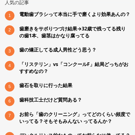
人気の記事
電動歯ブラシって本当に手で磨くより効果あんの？
1
歯磨きをサボりつづけ結果→32歳で残ってる残り
2
の歯1本、歯茎はかなり腐ってる
歯の矯正してる成人男性どう思う？
3
「リステリン」vs「コンクールF」結局どっちがお
4
すすめなの？
歯石を取りに行った結果
5
歯科技工士だけど質問ある？
6
お前ら「歯のクリーニング」ってどのくらい頻度で
7
いってる？そもそもみんない ってるんか？