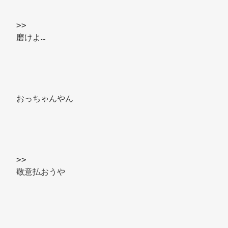
>> 
磨けよ… 
おっちゃんやん 
>> 
敬意払おうや 