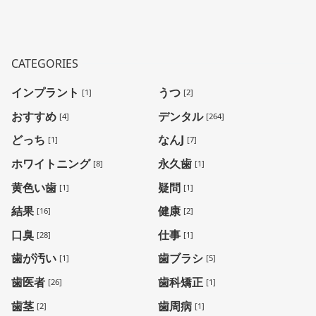
CATEGORIES
インプラント
うつ
[1]
[2]
おすすめ
デンタル
[4]
[264]
どっち
なんJ
[1]
[7]
ホワイトニング
永久歯
[8]
[1]
黄色い歯
疑問
[1]
[1]
結果
健康
[16]
[2]
口臭
仕事
[28]
[1]
歯が汚い
歯ブラシ
[1]
[5]
歯医者
歯科矯正
[26]
[1]
歯茎
歯周病
[2]
[1]