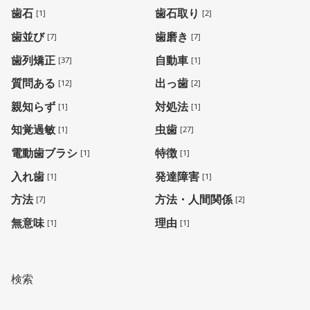
歯石
歯石取り
[1]
[2]
歯並び
歯磨き
[7]
[7]
歯列矯正
自動車
[37]
[1]
質問ある
出っ歯
[12]
[2]
親知らず
対処法
[1]
[1]
知覚過敏
虫歯
[1]
[27]
電動歯ブラシ
特徴
[1]
[1]
入れ歯
発達障害
[1]
[1]
方法
方法・人間関係
[7]
[2]
無意味
理由
[1]
[1]
検索