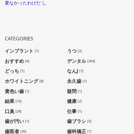
要なかったわけだ し
CATEGORIES
インプラント
うつ
[1]
[2]
おすすめ
デンタル
[4]
[264]
どっち
なんJ
[1]
[7]
ホワイトニング
永久歯
[8]
[1]
黄色い歯
疑問
[1]
[1]
結果
健康
[16]
[2]
口臭
仕事
[28]
[1]
歯が汚い
歯ブラシ
[1]
[5]
歯医者
歯科矯正
[26]
[1]