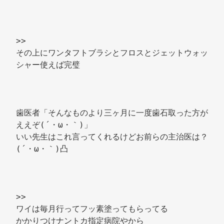
>> 
その上にワンタフトブラシとフロスとジェットウォッ
シャー使えば完璧 
歯医者「そんなものより三ヶ月に一度歯石取った方が
ええぞ(´・ω・｀)」 
いい先生はこれ言ってくれるけどお前らの主治医は？
(´・ω・｀)凸 
>> 
ワイは毎月行ってフッ素塗ってもらってる 
かかりつけナントカ指定病院やから 