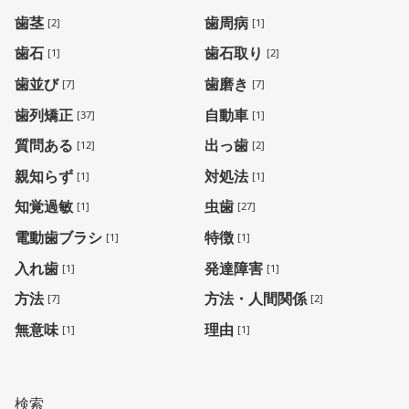
歯茎
歯周病
[2]
[1]
歯石
歯石取り
[1]
[2]
歯並び
歯磨き
[7]
[7]
歯列矯正
自動車
[37]
[1]
質問ある
出っ歯
[12]
[2]
親知らず
対処法
[1]
[1]
知覚過敏
虫歯
[1]
[27]
電動歯ブラシ
特徴
[1]
[1]
入れ歯
発達障害
[1]
[1]
方法
方法・人間関係
[7]
[2]
無意味
理由
[1]
[1]
検索