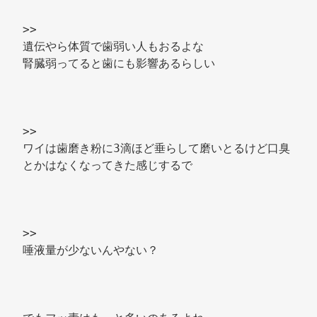
>> 
遺伝やら体質で歯弱い人もおるよな 
腎臓弱ってると歯にも影響あるらしい 
>> 
ワイは歯磨き粉に3滴ほど垂らして磨いとるけど口臭
とかはなくなってきた感じするで 
>> 
唾液量が少ないんやない？ 