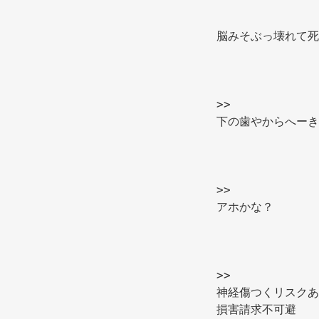
脳みそぶっ壊れて死
>> 
下の歯やからへーき
>> 
アホかな？ 
>> 
神経傷つくリスクあ
損害請求不可避 