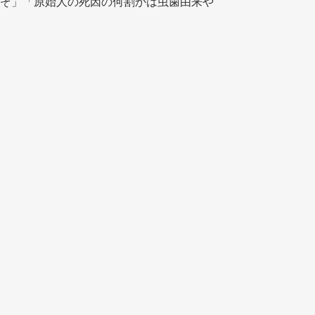
ぞ」「原始人の死因の何割かは虫歯由来や
 