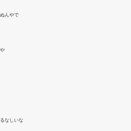
ぬんやで 
や 
るなしいな 