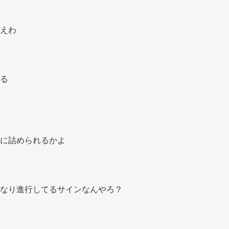
えわ 
る 
に詰められるかよ 
なり進行してるサインなんやろ？ 