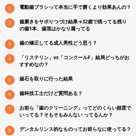
電動歯ブラシって本当に手で磨くより効果あんの？
1
歯磨きをサボりつづけ結果→32歳で残ってる残り
2
の歯1本、歯茎はかなり腐ってる
歯の矯正してる成人男性どう思う？
3
「リステリン」vs「コンクールF」結局どっちがお
4
すすめなの？
歯石を取りに行った結果
5
歯科技工士だけど質問ある？
6
お前ら「歯のクリーニング」ってどのくらい頻度で
7
いってる？そもそもみんない ってるんか？
デンタルリンス的なものってお前らなに使ってる？
8