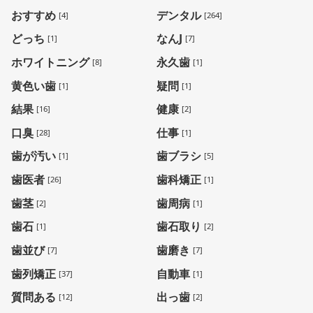
おすすめ
デンタル
[4]
[264]
どっち
なんJ
[1]
[7]
ホワイトニング
永久歯
[8]
[1]
黄色い歯
疑問
[1]
[1]
結果
健康
[16]
[2]
口臭
仕事
[28]
[1]
歯が汚い
歯ブラシ
[1]
[5]
歯医者
歯科矯正
[26]
[1]
歯茎
歯周病
[2]
[1]
歯石
歯石取り
[1]
[2]
歯並び
歯磨き
[7]
[7]
歯列矯正
自動車
[37]
[1]
質問ある
出っ歯
[12]
[2]