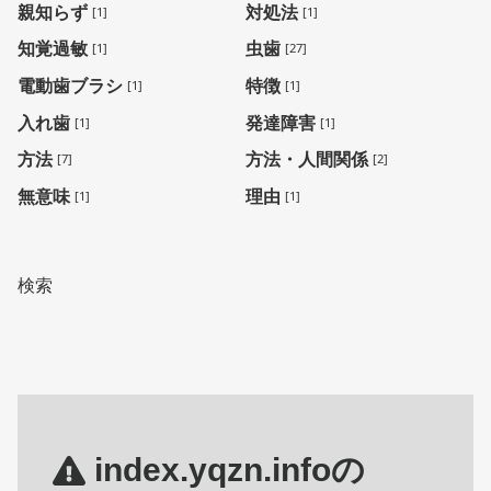
親知らず
対処法
[1]
[1]
知覚過敏
虫歯
[1]
[27]
電動歯ブラシ
特徴
[1]
[1]
入れ歯
発達障害
[1]
[1]
方法
方法・人間関係
[7]
[2]
無意味
理由
[1]
[1]
検索