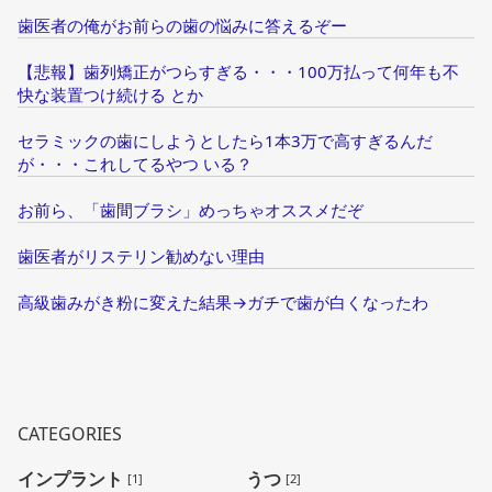
歯医者の俺がお前らの歯の悩みに答えるぞー
【悲報】歯列矯正がつらすぎる・・・100万払って何年も不
快な装置つけ続ける とか
セラミックの歯にしようとしたら1本3万で高すぎるんだ
が・・・これしてるやつ いる？
お前ら、「歯間ブラシ」めっちゃオススメだぞ
歯医者がリステリン勧めない理由
高級歯みがき粉に変えた結果→ガチで歯が白くなったわ
CATEGORIES
インプラント
うつ
[1]
[2]