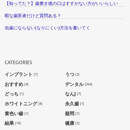
【知ってた？】歯磨き後の口はすすがない方がいいらしい
暇な歯医者だけど質問ある？
虫歯にならない(なりにくい)方法を書いてく
CATEGORIES
インプラント
うつ
[1]
[2]
おすすめ
デンタル
[4]
[264]
どっち
なんJ
[1]
[7]
ホワイトニング
永久歯
[8]
[1]
黄色い歯
疑問
[1]
[1]
結果
健康
[16]
[2]