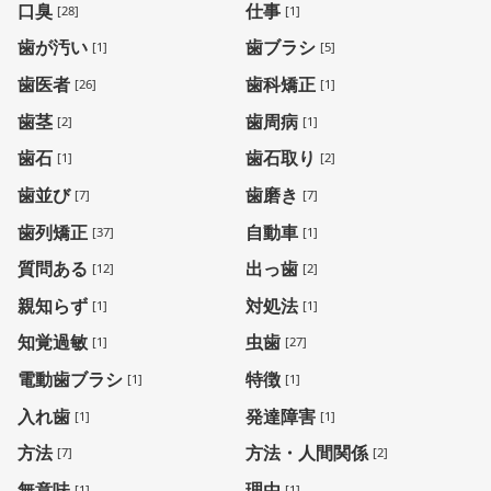
口臭
仕事
[28]
[1]
歯が汚い
歯ブラシ
[1]
[5]
歯医者
歯科矯正
[26]
[1]
歯茎
歯周病
[2]
[1]
歯石
歯石取り
[1]
[2]
歯並び
歯磨き
[7]
[7]
歯列矯正
自動車
[37]
[1]
質問ある
出っ歯
[12]
[2]
親知らず
対処法
[1]
[1]
知覚過敏
虫歯
[1]
[27]
電動歯ブラシ
特徴
[1]
[1]
入れ歯
発達障害
[1]
[1]
方法
方法・人間関係
[7]
[2]
無意味
理由
[1]
[1]