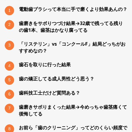
電動歯ブラシって本当に手で磨くより効果あんの？
1
歯磨きをサボりつづけ結果→32歳で残ってる残り
2
の歯1本、歯茎はかなり腐ってる
「リステリン」vs「コンクールF」結局どっちがお
3
すすめなの？
歯石を取りに行った結果
4
歯の矯正してる成人男性どう思う？
5
歯科技工士だけど質問ある？
6
歯磨きサボりまくった結果→今めっちゃ歯茎痛くて
7
後悔してる
お前ら「歯のクリーニング」ってどのくらい頻度で
8