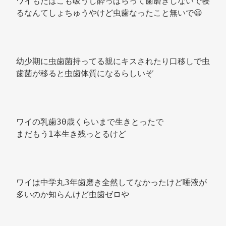
ワイもたばこも吸うし酔っぱらって歯磨きしないで寝
るなんてしょちゅうやけど虫歯なったこと無いで😃 
幼少期に虫歯菌持ってる親にキスされたり口移しで虫
歯菌が移ると虫歯体質になるらしいぞ 
ワイの乳歯30歳くらいまで生きとったで 
まだもう1本生き残っとるけど 
ワイは中学丸3年歯磨き全然してなかったけど唾液が
多いのか知らんけど虫歯ゼロや 