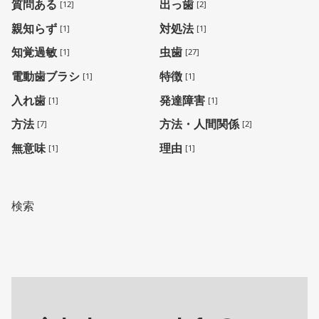
質問ある
出っ歯
[12]
[2]
親知らず
対処法
[1]
[1]
知覚過敏
虫歯
[1]
[27]
電動歯ブラシ
特徴
[1]
[1]
入れ歯
発達障害
[1]
[1]
方法
方法・人間関係
[7]
[2]
無意味
理由
[1]
[1]
検索