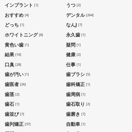
インプラント
うつ
[1]
[2]
おすすめ
デンタル
[4]
[264]
どっち
なんJ
[1]
[7]
ホワイトニング
永久歯
[8]
[1]
黄色い歯
疑問
[1]
[1]
結果
健康
[16]
[2]
口臭
仕事
[28]
[1]
歯が汚い
歯ブラシ
[1]
[5]
歯医者
歯科矯正
[26]
[1]
歯茎
歯周病
[2]
[1]
歯石
歯石取り
[1]
[2]
歯並び
歯磨き
[7]
[7]
歯列矯正
自動車
[37]
[1]