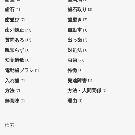
歯石
歯石取り
[1]
[2]
歯並び
歯磨き
[7]
[7]
歯列矯正
自動車
[37]
[1]
質問ある
出っ歯
[12]
[2]
親知らず
対処法
[1]
[1]
知覚過敏
虫歯
[1]
[27]
電動歯ブラシ
特徴
[1]
[1]
入れ歯
発達障害
[1]
[1]
方法
方法・人間関係
[7]
[2]
無意味
理由
[1]
[1]
検索