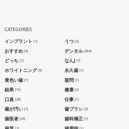
CATEGORIES
インプラント
うつ
[1]
[2]
おすすめ
デンタル
[4]
[264]
どっち
なんJ
[1]
[7]
ホワイトニング
永久歯
[8]
[1]
黄色い歯
疑問
[1]
[1]
結果
健康
[16]
[2]
口臭
仕事
[28]
[1]
歯が汚い
歯ブラシ
[1]
[5]
歯医者
歯科矯正
[26]
[1]
歯茎
歯周病
[2]
[1]