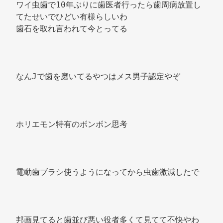
ワイ虫歯で10年ぶりに歯医者行ったら歯周病放置し
てたせいでひどい有様らしいわ 
歯石を取れ言われて今とってる 
なんJで歯を磨いてるやつはメス男子認定やぞ 
ホリエモン特有のボンボン思考 
電動歯ブラシ使うようになってから虫歯激減したで 
邦画見てると歯並び悪い役者多くて見てて不快やわ 